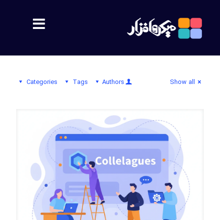
مشتریان
Categories
Tags
Authors
Show all
معرفی
اهداف
پشتیبانی
محصولات
سمیس