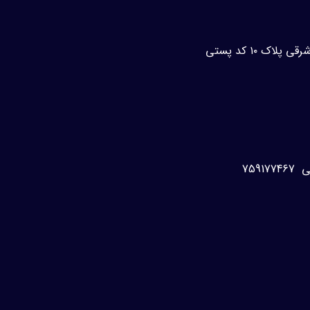
آدرس:ستارخان چهارراه خسرو خیابان‌خسرو‌جنوبی کوچه ۲۷ شرقی پلاک ۱۰ کد پستی
759177
467