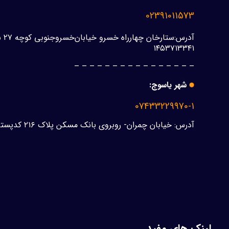
02391011573
۱۴۵۳۷۱۳۳۴۱
– – – – – – – – – – – – – – – –
شهر یاسوج:
07433229970-1
آدرس: خیابان چمران- روبروی‌ بانک مسکن پلاک ۲۱۶ کدپستی
لینک های مفید