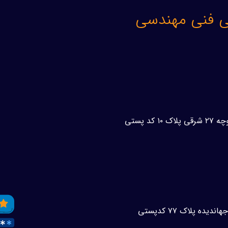
نی فنی مهندسی
آدرس:فلکه اول صادقیه چهارراه خسرو خیابان‌خسرو‌جنوبی کوچه ۲۷ شرقی پلاک ۱۰ کد پستی
آدرس:رشت خیابان فلسطین روبروی فروشگاه اتکا بن بست جهاندیده پلاک ۷۷ کدپستی