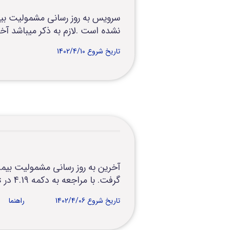
نشده است .لازم به ذکر میباشد آخرین به روز 
تاریخ شروع 1402/4/10
گرفت. با مراجعه به دکمه 4.19 در shis می توانید مطابق فایل راهنما نسبت به “به روز رسانی” مشمولیت بیمه اقدام نمایید
تاریخ شروع 1402/4/06
راهنما