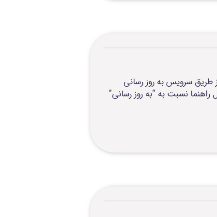
ن به روز رسانی مشمولیت بیمه سلامت و نیروی مسلح و تامین اجتماعی تا تاریخ 1402/03/06از طریق سرویس به روز رسانی
ه دکمه 4.19 در shis می توانید مطابق فایل راهنما نسبت به “به روز رسانی”