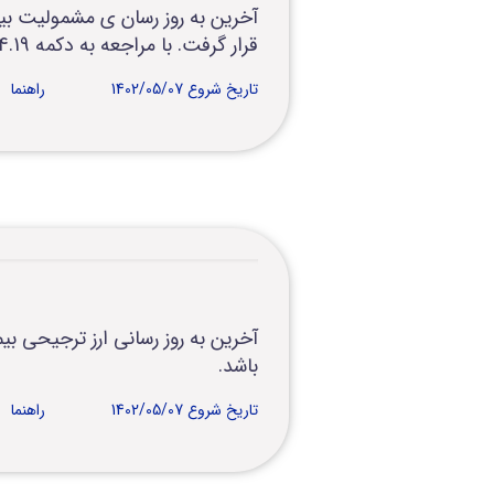
قرار گرفت. با مراجعه به دکمه 4.19 در shis می توانید مطابق فایل راهنما نسبت به “به روز رسانی” مشمولیت بیمه اقدام نمایید
تاریخ شروع 1402/05/07
راهنما
باشد.
تاریخ شروع 1402/05/07
راهنما