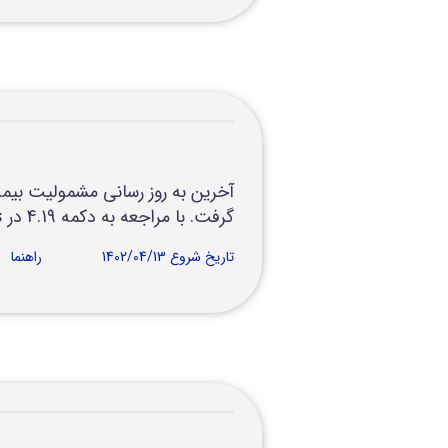
گرفت. با مراجعه به دکمه 4.19 در shis می توانید مطابق فایل راهنما نسبت به “به روز رسانی” مشمولیت بیمه اقدام نمایید
تاریخ شروع 1402/04/13
راهنما