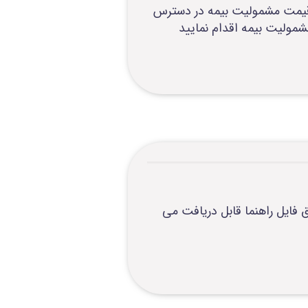
14از طریق سروی س به روز رسانی قیمت مشمولیت بیمه در دسترس
ارز ترجیحی بیمه سلامت تا تاریخ1402/05/07 از طریق دکمه 1-26 در SHIS مطابق فایل راهنما قابل دریافت می