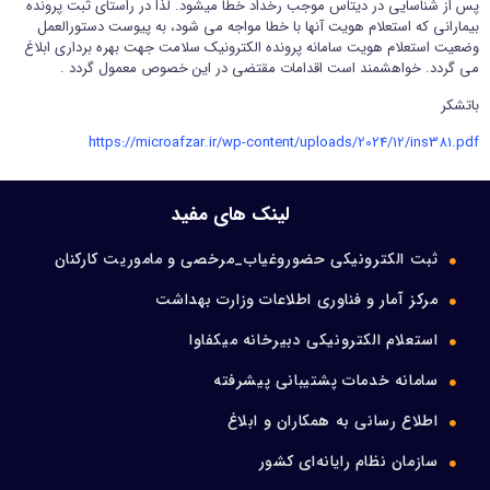
پس از شناسایی در دیتاس موجب رخداد خطا میشود. لذا در راستای ثبت پرونده
بیمارانی که استعلام هویت آنها با خطا مواجه می شود، به پیوست دستورالعمل
ورود اعضا
وضعیت استعلام هویت سامانه پرونده الکترونیک سلامت جهت بهره برداری ابلاغ
می گردد. خواهشمند است اقدامات مقتضی در این خصوص معمول گردد .
تماس با ما
باتشکر
https://microafzar.ir/wp-content/uploads/2024/12/ins381.pdf
لینک های مفید
ثبت الکترونیکی حضوروغیاب_مرخصی و ماموریت کارکنان
مرکز آمار و فناوری اطلاعات وزارت بهداشت
استعلام الکترونیکی دبیرخانه میکفاوا
سامانه خدمات پشتیبانی پیشرفته
اطلاع رسانی به همکاران و ابلاغ
سازمان نظام رایانه‌ای کشور