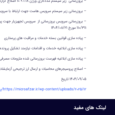
– بروزرسانی زیر سیستم مددکاری ورژن 10.9.1.18 اصلاح گزارش خروجی
– بروزرسانی زیر سیستم سرویس هاست جهت ارتباط با سروی
110/311 مورخ 1404/08/21
– پیاده سازی قوانین بسته خدمات و مراقبت های پرستاری
– پیاده سازی ابلاغیه خدمات و اقدامات نیازمند تشکیل پرونده های بستری با اقامت کمتر از 6 
– پیاده سازی ابلاغیه فهرست بروزرسانی شده ملزومات مصرفی پزشکی مشمول ت
– اصلاح پروسیجرهای محاسبات و ارسال ارز ترجیحی آزمایشات
1404/09/05 تاریخ
https://microafzar.ir/wp-content/uploads/2025/12/پچ55.pdf
لینک های مفید