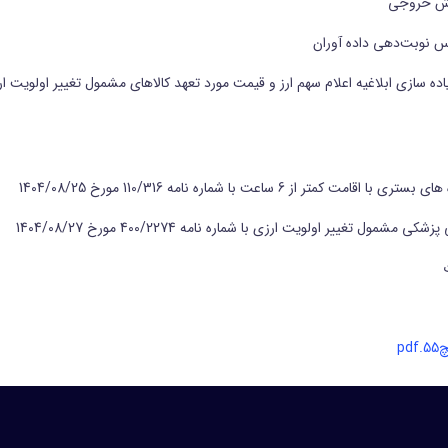
س نوبت‌دهی داده آوران
ساعت با شماره نامه 110/316 مورخ 1404/08/25
غییر اولویت ارزی با شماره نامه 400/2274 مورخ 1404/08/27