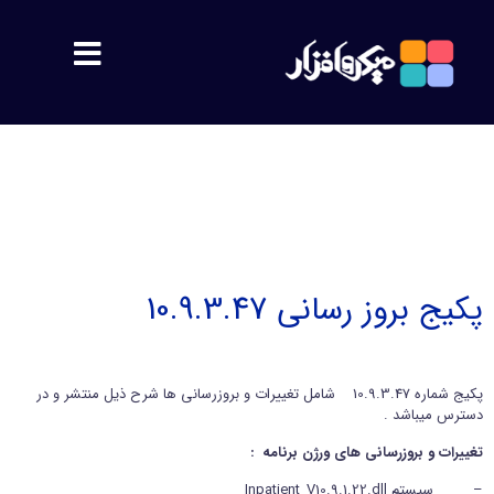
مشتریان
معرفی
اهداف
پکیج بروز رسانی 10.9.3.47
پشتیبانی
پکیج شماره 10.9.3.47 شامل تغییرات و بروزرسانی ها شرح ذیل منتشر و در
محصولات
دسترس میباشد .
تغییرات و بروزرسانی های ورژن برنامه :
سمیس
– سیستم Inpatient_V10.9.1.22.dll