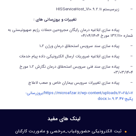
– زیرسیستم HISServiceHost_V10.9.2.11
ورود اعضا
تغییرات و بروزرسانی های :
تماس با ما
– پیاده سازی ابلاغیه درمان رایگان مجروحین حملات رژیم صهیونیستی به
شماره 132/110 مورخ 04/04/1404
– پیاده سازی سند سرویس استحقاق درمان ورژن 1،2
– پیاده سازی ابلاغیه ضروریات ارسال الکترونیکی داده پیام خدمات
– پیاده سازی سند فنی سرویس استحقاق درمان نگارش 1،2 مورخ
03/03/1404
– پیاده سازی تغییرات سرویس بیماران خاص و صعب لاعلاج
https://microafzar.ir/wp-content/uploads/2025/07/بروزرسانی-
پکیج-10.9.3.47.docx
لینک های مفید
ثبت الکترونیکی حضوروغیاب_مرخصی و ماموریت کارکنان