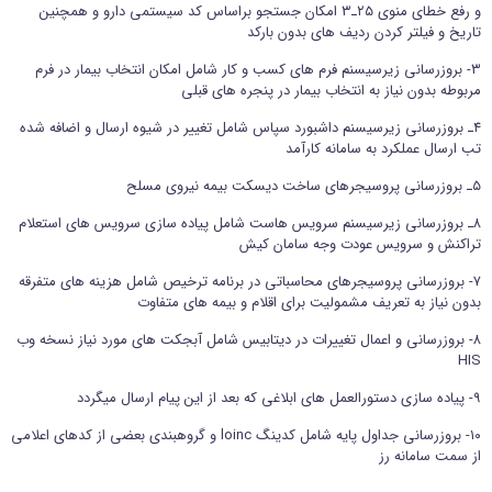
و رفع خطای منوی ۲۵ـ۳ امکان جستجو براساس کد سیستمی دارو و همچنین
تاریخ و فیلتر کردن ردیف های بدون بارکد
ورود اعضا
۳- بروزرسانی زیرسیسنم فرم های کسب و کار شامل امکان انتخاب بیمار در فرم
مربوطه بدون نیاز به انتخاب بیمار در پنجره های قبلی
تماس با ما
۴ـ بروزرسانی زیرسیسنم داشبورد سپاس شامل تغییر در شیوه ارسال و اضافه شده
تب ارسال عملکرد به سامانه کارآمد
۵ـ بروزرسانی پروسیجرهای ساخت دیسکت بیمه نیروی مسلح
۸ـ بروزرسانی زیرسیسنم سرویس هاست شامل پیاده سازی سرویس های استعلام
تراکنش و سرویس عودت وجه سامان کیش
۷- بروزرسانی پروسیجرهای محاسباتی در برنامه ترخیص شامل هزینه های متفرقه
بدون نیاز به تعریف مشمولیت برای اقلام و بیمه های متفاوت
۸- بروزرسانی و اعمال تغییرات در دیتابیس شامل آبجکت های مورد نیاز نسخه وب
HIS
۹- پیاده سازی دستورالعمل های ابلاغی که بعد از این پیام ارسال میگردد
۱۰- بروزرسانی جداول پایه شامل کدینگ loinc و گروهبندی بعضی از کدهای اعلامی
از سمت سامانه رز