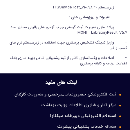
– زیرسیستم HISServiceHost_V10.9.1.40
ورود اعضا
تغییرات و بروزرسانی های :
تماس با ما
– پیاده سازی تغییرات ثبت گروهی جواب آزمای های بالینی مطابق سند
MOHIT_LabratoryResult_V5.7
– واریز کدینگ تشخیص پرستاری جهت استفاده در زیرسیستم فرم های
کسب و کار
– اصلاحات و یکسانسازی ناشی از تیم پشتیبانی شامل بهینه سازی بانک
اطلاعات برنامه و کارانه پرستاری
لینک های مفید
ثبت الکترونیکی حضوروغیاب_مرخصی و ماموریت کارکنان
مرکز آمار و فناوری اطلاعات وزارت بهداشت
استعلام الکترونیکی دبیرخانه میکفاوا
سامانه خدمات پشتیبانی پیشرفته