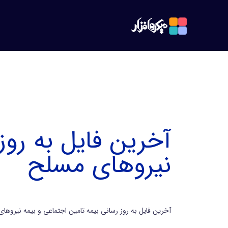
آخرین فایل به روز
نیروهای مسلح
آخرین فایل به روز رسانی بیمه تامین اجتماعی و بیمه نیروهای مسلح تا تاریخ 1404/10/28 در سامانه بارگذاری شد.لطفا با مراجعه به shis دکمه19-4اق