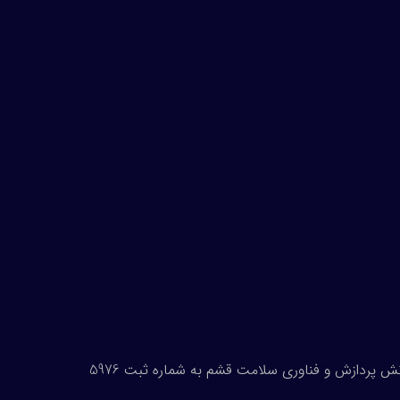
تمامی حقوق مادی و معنوی این وب‌سایت متعلق به شرکت دانش پردازش و فناوری سلامت قشم به شماره ثبت 5976