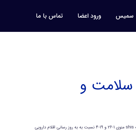
سمیس
ورود اعضا
تماس با ما
 سلامت و
آخرین فایل به روز رسانی ارزترجیحی بیمه سلامت وهمچنین مشمولیت بیمه سلامت تا تاریخ 1404/04/03 در سامانه بارگزاری شد.لطفا با ورود به shis منوی 1-26 و 19-4 نسبت به به روز رسانی اقلام دارویی