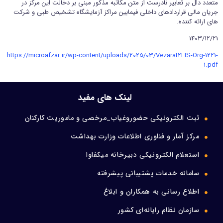
متعدد دال بر تعابیر نادرست از متن مکاتبه مذکور مبنی بر دخالت این مرکز در
جریان مالی قراردادهای داخلی فیمابین مراکز آزمایشگاه تشخیص طبی و شرکت
ورود اعضا
های ارائه کننده.
1403/12/21
تماس با ما
https://microafzar.ir/wp-content/uploads/2025/03/Vezarat2LIS-Org-1221-
1.pdf
لینک های مفید
ثبت الکترونیکی حضوروغیاب_مرخصی و ماموریت کارکنان
مرکز آمار و فناوری اطلاعات وزارت بهداشت
استعلام الکترونیکی دبیرخانه میکفاوا
سامانه خدمات پشتیبانی پیشرفته
اطلاع رسانی به همکاران و ابلاغ
سازمان نظام رایانه‌ای کشور