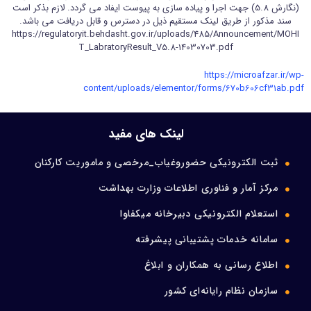
(نگارش 5.8) جهت اجرا و پیاده سازی به پیوست ایفاد می گردد. لازم بذکر است
ورود اعضا
سند مذکور از طریق لینک مستقیم ذیل در دسترس و قابل دریافت می باشد.
https://regulatoryit.behdasht.gov.ir/uploads/485/Announcement/MOHI
T_LabratoryResult_V5.8-14030703.pdf
تماس با ما
https://microafzar.ir/wp-
content/uploads/elementor/forms/670b606cf31ab.pdf
لینک های مفید
ثبت الکترونیکی حضوروغیاب_مرخصی و ماموریت کارکنان
مرکز آمار و فناوری اطلاعات وزارت بهداشت
استعلام الکترونیکی دبیرخانه میکفاوا
سامانه خدمات پشتیبانی پیشرفته
اطلاع رسانی به همکاران و ابلاغ
سازمان نظام رایانه‌ای کشور