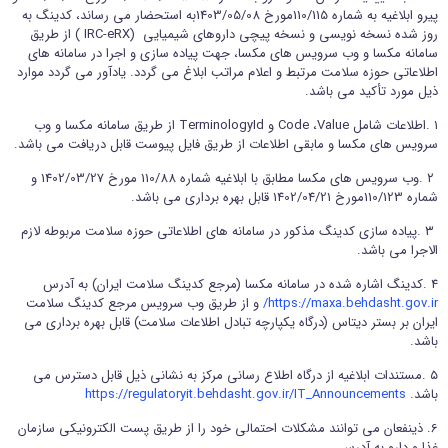
پیرو ابلاغیه به شماره 110/115مورخ 1403/05/08به استحضار می رساند، کدینگ به
ورود اعضا
روز شده نسخه نویسی و نسخه پیچی داروهای شیمیایی (IRC-eRX ) از طریق
سامانه مکسا و وب سرویس های مکسا، جهت پیاده سازی و اجرا در سامانه های
اطلاعاتی حوزه سلامت مرتبط و اعلام مراتب ابلاغ می گردد. یادآور می گردد موارد
تماس با ما
ذیل مورد تأکید می باشد.
١ .اطلاعات شامل Code ،Value و TerminologyId از طریق سامانه مکسا و وب
سرویس های مکسا و مابقی اطلاعات از طریق فایل پیوست قابل دریافت می باشد.
٢ .وب سرویس های مکسا مطابق با ابلاغیه شماره 110/88 مورخ 1402/03/27 و
شماره 110/123مورخ 1402/04/21 قابل بهره برداری می باشد.
٣ .پیاده سازی کدینگ مذکور در سامانه های اطلاعاتی حوزه سلامت مربوطه لازم
الاجرا می باشد.
٤ .کدینگ اشاره شده در سامانه مکسا (مرجع کدینگ سلامت ایران) به آدرس
https://maxa.behdasht.gov.ir/
و از طریق وب سرویس مرجع کدینگ سلامت
ایران بر بستر دیتاس (درگاه یکپارچه تبادل اطلاعات سلامت) قابل بهره برداری می
باشد.
۵ .مستندات ابلاغیه از درگاه اطلاع رسانی مرکز به نشانی ذیل قابل دسترس می
باشد.
https://regulatoryit.behdasht.gov.ir/IT_Announcements
6. ذینفعان می توانند مشکلات احتمالی خود را از طریق پست الکترونیکی سازمان
غذا و دارو به آدرس