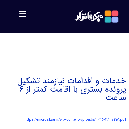
مشتریان
معرفی
اهداف
خدمات و اقدامات نیازمند تشکیل
پرونده بستری با اقامت کمتر از ۶
پشتیبانی
ساعت
محصولات
https://microafzar.ir/wp-content/uploads/2025/11/ins417.pdf
سمیس