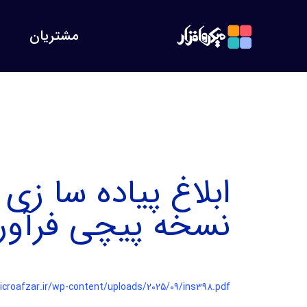
مشتریان
ابلاغ پیاده سا ز
نسخه پیچی فرآورده ها
icroafzar.ir/wp-content/uploads/2025/09/ins398.pdf