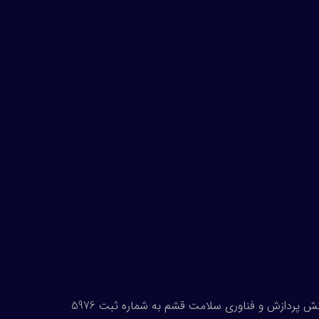
تمامی حقوق مادی و معنوی این وب‌سایت متعلق به شرکت دانش پردازش و فناوری سلامت قشم به شماره ثبت 5976