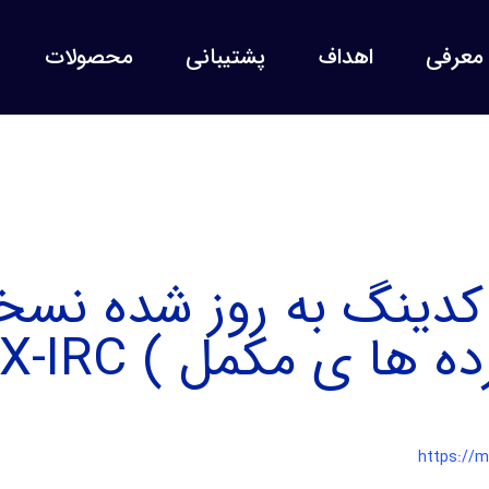
معرفی
اهداف
پشتیبانی
محصولات
ی کدينگ به روز شده نس
 ی مکمل ) eRX-IRC )
https://m