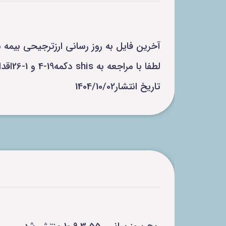
آخرین فایل به روز رسانی ارزترجیحی بیمه سلامت و مشمولیت
لطفا با مراجعه به shis دکمه19-4 و 1-26اقدام به بروز رسانی اقلام دارویی کنید.
تاریخ انتشار1404/10/02