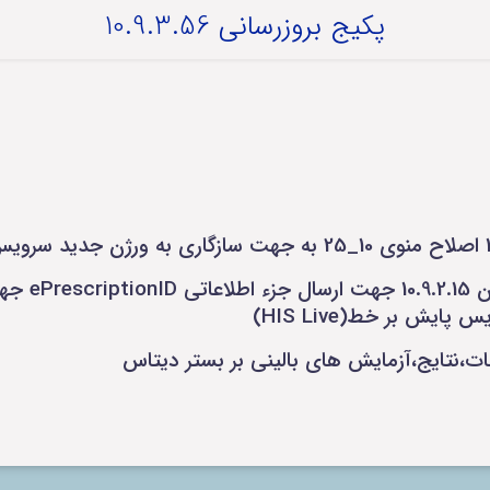
پکیج بروزرسانی 10.9.3.56
_بروزرسانی 
یش بر خط(HIS Live)
ات،نتایج،آزمایش های بالینی بر بستر دیتاس