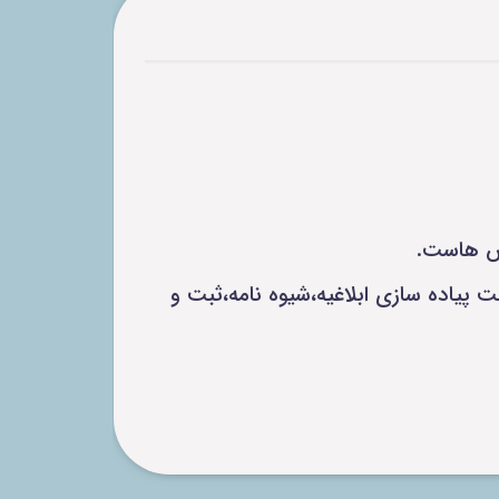
زیرسیستم سرویس هاست ورژن 10.9.2.15 جهت ارسال جزء اطلاعاتی ePrescriptionID جهت پیاده سازی ابلاغیه،شیوه نامه،ثبت و