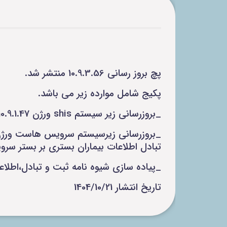
پچ بروز رسانی 10.9.3.56 منتشر شد.
پکیج شامل موارده زیر می باشد.
_بروزرسانی زیر سیستم shis ورژن 10.9.1.47 اصلاح منوی 10_25 به جهت سازگاری به ورژن جدید سرویس هاست.
تبادل اطلاعات بیماران بستری بر بستر سرویس پا
_پیاده سازی شیوه نامه ثبت و تبادل،اطلاع
تاریخ انتشار 1404/10/21