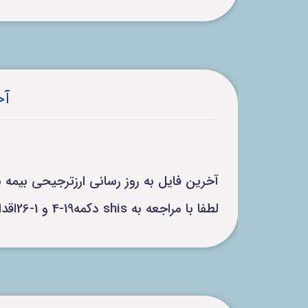
آخ
آخرین فایل به روز رسانی ارزترجیحی بیمه سلامت تا تاریخ 404/10/20
لطفا با مراجعه به shis دکمه19-4 و 1-26اقدام به بروز رسانی اقلام دارویی کنید.