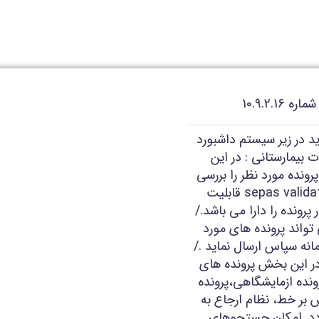
10.9.2.
د در زیر سیستم داشبورد
یمارستانی : در این
رونده مورد نظر را بررسی
نماید.سیستم با استفاده از پارامترهای sepas validator قابلیت
رونده را دارا می باشد./
 تواند پرونده های مورد
انه سپاس ارسال نماید ./
در این بخش پرونده های
ونده ازمایشگاهی،پرونده
بر خط، نظام ارجاع به
ردد. امکان جستجوهای